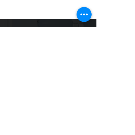
Horario de Servicios
Lunes - Viernes: 7:00am – 6:00pm
Sábados: 7:00am – 2:00pm
Contacto
C. La Restauración #163, Plaza Valerio,